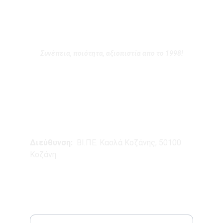
Συνέπεια, ποιότητα, αξιοπιστία απο το 1998!
ΕΠΙΚΟΙΝΩΝΙΑ
E-MAIL:
  info@diantrade.gr
Τηλέφωνο:
  +30 24610 96072
Διεύθυνση:  
ΒΙ.ΠΕ. Κασλά Κοζάνης, 50100 
Κοζάνη
NEWSLETTER
Enter your email address